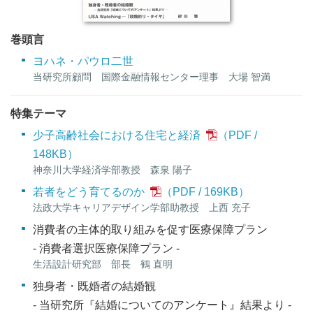
巻頭言
ヨハネ・パウロ二世
当研究所顧問 国際金融情報センター理事 大場 智満
特集テーマ
少子高齢社会における住宅と経済
148KB
）
神奈川大学経済学部教授 森泉 陽子
若者をどう育てるのか
169KB
）
法政大学キャリアデザイン学部助教授 上西 充子
消費者の主体的取り組みを促す医療保障プラン
- 消費者選択医療保障プラン -
生活設計研究部 部長 鶴 直明
独身者・既婚者の結婚観
- 当研究所『結婚についてのアンケート』結果より -