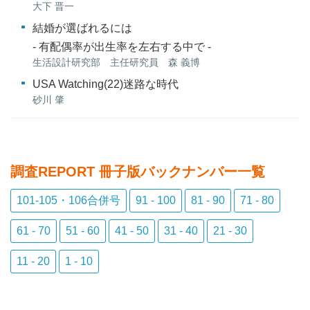
大下 晋一
結婚が選ばれるには
- 有配偶率が出生率を左右する中で -
生活設計研究部 主任研究員 森 義博
USA Watching(22)迷路な時代
砂川 肇
調査REPORT 冊子版バックナンバー
一覧
101-105・106合併号
91 - 100
81 - 90
71 - 80
61 - 70
51 - 60
41 - 50
31 - 40
21 - 30
11 - 20
1 - 10