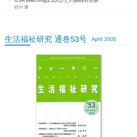
USA Watching(25)人びとの損得対照表
砂川 肇
生活福祉研究 通巻53号
April 2005