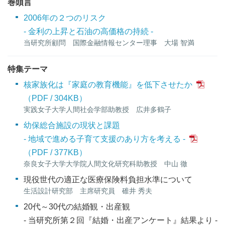
巻頭言
2006年の２つのリスク
- 金利の上昇と石油の高価格の持続 -
当研究所顧問 国際金融情報センター理事 大場 智満
特集テーマ
核家族化は『家庭の教育機能』を低下させたか
304KB
）
実践女子大学人間社会学部助教授 広井多鶴子
幼保総合施設の現状と課題
- 地域で進める子育て支援のあり方を考える -
377KB
）
奈良女子大学大学院人間文化研究科助教授 中山 徹
現役世代の適正な医療保険料負担水準について
生活設計研究部 主席研究員 碓井 秀夫
20代～30代の結婚観・出産観
- 当研究所第２回『結婚・出産アンケート』結果より -