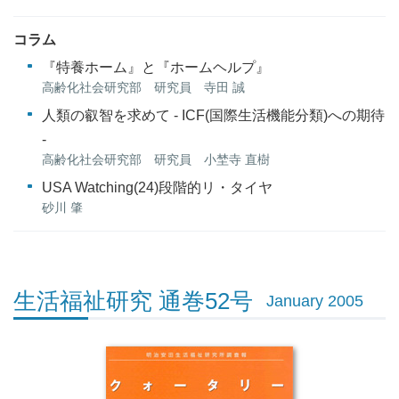
コラム
『特養ホーム』と『ホームヘルプ』
高齢化社会研究部 研究員 寺田 誠
人類の叡智を求めて - ICF(国際生活機能分類)への期待
-
高齢化社会研究部 研究員 小埜寺 直樹
USA Watching(24)段階的リ・タイヤ
砂川 肇
生活福祉研究 通巻52号
January 2005