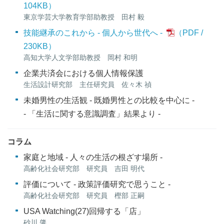
104KB
）
東京学芸大学教育学部助教授 田村 毅
技能継承のこれから - 個人から世代へ -
230KB
）
高知大学人文学部助教授 岡村 和明
企業共済会における個人情報保護
生活設計研究部 主任研究員 佐々木 禎
未婚男性の生活観 - 既婚男性との比較を中心に -
- 「生活に関する意識調査」結果より -
コラム
家庭と地域 - 人々の生活の根ざす場所 -
高齢化社会研究部 研究員 吉田 明代
評価について - 政策評価研究で思うこと -
高齢化社会研究部 研究員 樫部 正嗣
USA Watching(27)回帰する「店」
砂川 肇