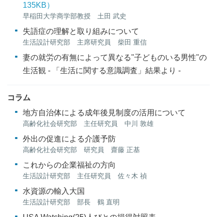
135KB
）
早稲田大学商学部教授 土田 武史
失語症の理解と取り組みについて
生活設計研究部 主席研究員 柴田 重信
妻の就労の有無によって異なる"子どものいる男性"の
生活観 - 「生活に関する意識調査」結果より -
コラム
地方自治体による成年後見制度の活用について
高齢化社会研究部 主任研究員 中川 敦雄
外出の促進による介護予防
高齢化社会研究部 研究員 齋藤 正基
これからの企業福祉の方向
生活設計研究部 主任研究員 佐々木 禎
水資源の輸入大国
生活設計研究部 部長 鶴 直明