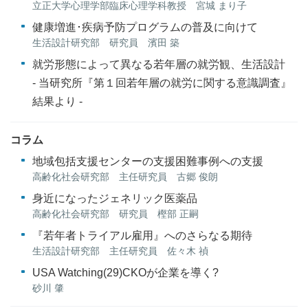
立正大学心理学部臨床心理学科教授 宮城 まり子
健康増進･疾病予防プログラムの普及に向けて
生活設計研究部 研究員 濱田 築
就労形態によって異なる若年層の就労観、生活設計
- 当研究所『第１回若年層の就労に関する意識調査』
結果より -
コラム
地域包括支援センターの支援困難事例への支援
高齢化社会研究部 主任研究員 古郷 俊朗
身近になったジェネリック医薬品
高齢化社会研究部 研究員 樫部 正嗣
『若年者トライアル雇用』へのさらなる期待
生活設計研究部 主任研究員 佐々木 禎
USA Watching(29)CKOが企業を導く?
砂川 肇