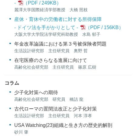
-
249KB
）
麗澤大学国際経済学部教授 大橋 照枝
産休・育休中の労働者に対する所得保障
- ドイツ法を手がかりとして -
156KB
）
大阪大学大学院法学研究科助教授 水島 郁子
年金改革論議における第３号被保険者問題
生活設計研究部 主任研究員 奥野 哲
在宅医療のさらなる進展に向けて
高齢化社会研究部 主任研究員 篠原 広樹
コラム
少子化対策への期待
高齢化社会研究部 研究員 橋詰 龍
古代ローマの置閏法改正と少子化対策
生活設計研究部 主任研究員 河本 淳孝
USA Watching(23)組織と生き方の歴史的解剖
砂川 肇