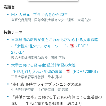
巻頭言
円と人民元 - プラザ合意から20年 -
当研究所顧問 国際金融情報センター理事 大場 智満
特集テーマ
日本経済の環境変化とこれから求められる人事戦略
- 「女性を活かす」がキーワード -
275KB
）
獨協大学経済学部助教授 阿部 正浩
大学における経済生活設計学習の意義
- 対話を取り入れた学習の展望 -
709KB
）
三重大学教育学部教授 乗本 秀樹
"幸せ感"を映すライフプランニングの試み
生活設計研究部 主任研究員 森 義博
「共働き世帯」における子どもの有無による生活観の
違い - 「生活に関する意識調査」結果より -