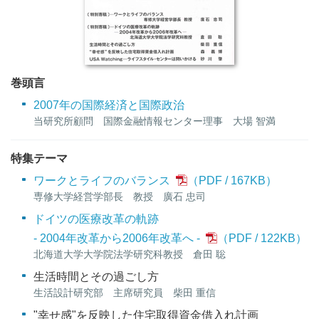
巻頭言
2007年の国際経済と国際政治
当研究所顧問 国際金融情報センター理事 大場 智満
特集テーマ
ワークとライフのバランス
167KB
）
専修大学経営学部長 教授 廣石 忠司
ドイツの医療改革の軌跡
- 2004年改革から2006年改革へ -
122KB
）
北海道大学大学院法学研究科教授 倉田 聡
生活時間とその過ごし方
生活設計研究部 主席研究員 柴田 重信
"幸せ感"を反映した住宅取得資金借入れ計画