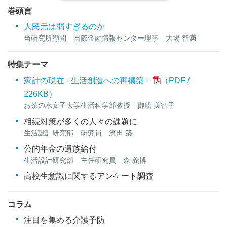
巻頭言
人民元は弱すぎるのか
当研究所顧問 国際金融情報センター理事 大場 智満
特集テーマ
家計の現在 - 生活創造への再構築 -
226KB
）
お茶の水女子大学生活科学部教授 御船 美智子
相続対策が多くの人々の課題に
生活設計研究部 研究員 濱田 築
公的年金の遺族給付
生活設計研究部 主任研究員 森 義博
高校生意識に関するアンケート調査
コラム
注目を集める介護予防