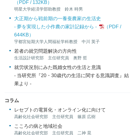
132KB
）
明星大学経済学部助教授 鈴木 時男
大正期から戦前期の一養蚕農家の生活史
- 夢を実現した小作農の家計記録から -
644KB
）
宇都宮短期大学人間福祉学科教授 中川 英子
若者の就労問題解決の方向性
生活設計研究部 主任研究員 奥野 哲
就労状況別にみた既婚女性の生活と意識
- 当研究所『20・30歳代の生活に関する意識調査』結
果より -
コラム
レセプトの電算化・オンライン化に向けて
高齢化社会研究部 主任研究員 篠原 広樹
こころの病と地域社会
高齢化社会研究部 主任研究員 二神 晃