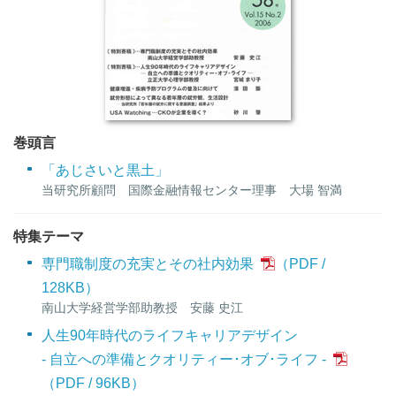
巻頭言
「あじさいと黒土」
当研究所顧問 国際金融情報センター理事 大場 智満
特集テーマ
専門職制度の充実とその社内効果
128KB
）
南山大学経営学部助教授 安藤 史江
人生90年時代のライフキャリアデザイン
- 自立への準備とクオリティー･オブ･ライフ -
96KB
）