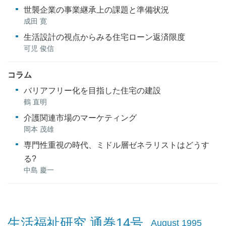
世襲企業の事業継承上の課題と準備状況
成田 寛
生活設計の視点からみる住宅ローン返済限度
可児 俊信
コラム
バリアフリー化を目指した住宅の建設
鶴 直明
介護関連市場のマーケティング
岡本 茂雄
専門性重視の時代、ミドル層ゼネラリストはどうす
る?
中島 慶一
生活福祉研究 通巻14号
August 1995