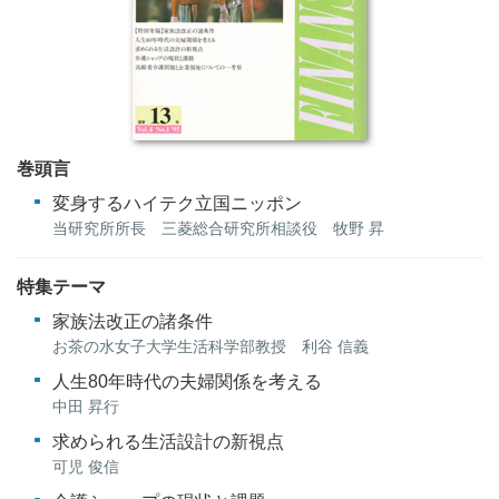
巻頭言
変身するハイテク立国ニッポン
当研究所所長 三菱総合研究所相談役 牧野 昇
特集テーマ
家族法改正の諸条件
お茶の水女子大学生活科学部教授 利谷 信義
人生80年時代の夫婦関係を考える
中田 昇行
求められる生活設計の新視点
可児 俊信