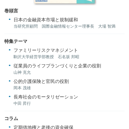
巻頭言
日本の金融資本市場と規制緩和
当研究所顧問 国際金融情報センター理事長 大場 智満
特集テーマ
ファミリーリスクマネジメント
駒沢大学経営学部教授 石名坂 邦昭
従業員のライフプランづくりと企業の役割
山神 克允
公的介護保険と官民の役割
岡本 茂雄
長寿社会のモータリゼーション
中田 昇行
コラム
定期借地権と老後の資金確保