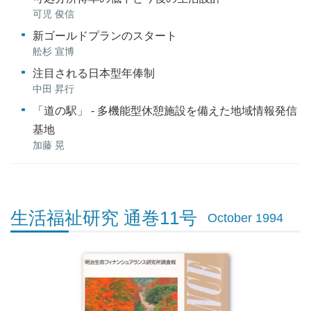
可児 俊信
新ゴールドプランのスタート
舩杉 宣博
注目される日本型年俸制
中田 昇行
「道の駅」 - 多機能型休憩施設を備えた地域情報発信
基地
加藤 晃
生活福祉研究 通巻11号
October 1994