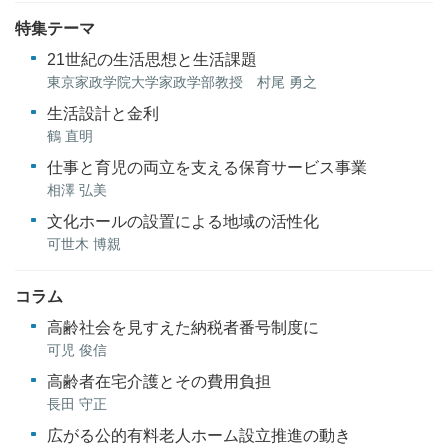
特集テーマ
21世紀の生活思想と生活課題
東京家政学院大学家政学部教授 村尾 勇之
生活設計と金利
鶴 直明
仕事と育児の両立を支える保育サービス事業
相澤 弘美
文化ホールの設置による地域の活性化
可世木 博親
コラム
高齢社会を見すえた納税者番号制度に
可児 俊信
高齢者在宅介護とその費用負担
長田 守正
広がる公的有料老人ホーム設立推進の動き