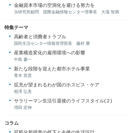
金融資本市場の空洞化を避ける努力を
当研究所顧問 国際金融情報センター理事長 大場 智満
特集テーマ
高齢者と消費者トラブル
国民生活センター情報管理部長 藤村 勝
産業構造変化の雇用環境への影響
中島 慶一
新たな段階を迎えた都市ホテル事業
青木 英貴
拡充が望まれるわが国のホスピス・ケア
相澤 弘美
サラリーマン生活引退後のライフスタイル(２)
増田 宏伸
コラム
可処分所得率の低下と今後の生活設計