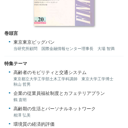
巻頭言
東京東京ビッグバン
当研究所顧問 国際金融情報センター理事長 大場 智満
特集テーマ
高齢者のモビリティと交通システム
東京都立大学工学部土木工学科講師 東京大学工学博士
秋山 哲男
企業の従業員福祉制度とカフェテリアプラン
鶴 直明
高齢期の生活とパーソナルネットワーク
相澤 弘美
環境質の経済的評価