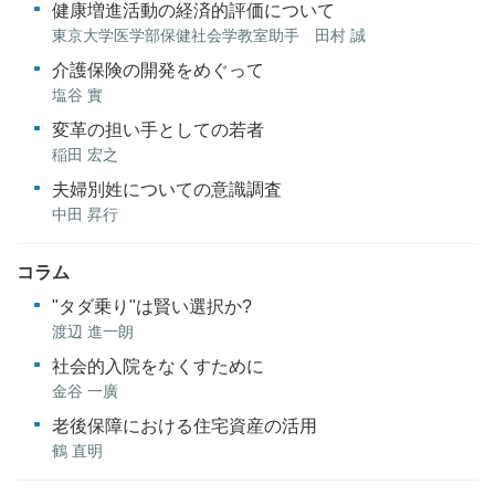
健康増進活動の経済的評価について
東京大学医学部保健社会学教室助手 田村 誠
介護保険の開発をめぐって
塩谷 實
変革の担い手としての若者
稲田 宏之
夫婦別姓についての意識調査
中田 昇行
コラム
"タダ乗り"は賢い選択か?
渡辺 進一朗
社会的入院をなくすために
金谷 一廣
老後保障における住宅資産の活用
鶴 直明