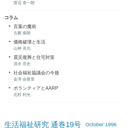
渡辺 進一朗
コラム
言葉の魔術
古郷 俊朗
価格破壊と生活
山神 克允
震災復興と住宅対策
清水 浩史
社会福祉協議会の今後
金澤 由香里
ボランティアとAARP
北村 利光
生活福祉研究 通巻19号
October 1996