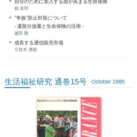
自分のために加入する面が高まる生命保険
鶴 直明
"争族"防止対策について
- 遺留分放棄と生命保険の活用 -
越田 隆
成長する通信販売市場
可世木 博親
生活福祉研究 通巻15号
October 1995