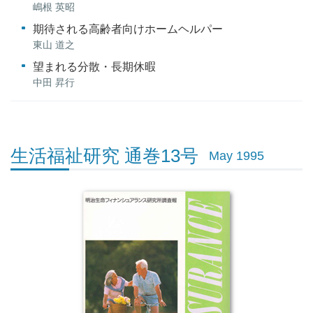
嶋根 英昭
期待される高齢者向けホームヘルパー
東山 道之
望まれる分散・長期休暇
中田 昇行
生活福祉研究 通巻13号
May 1995