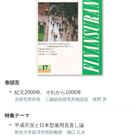
巻頭言
紀元2000年、それから1000年
当研究所所長 三菱総合研究所相談役 牧野 昇
特集テーマ
平成不況と日本型雇用見直し論
和光大学経済学部助教授 樋口 弘夫