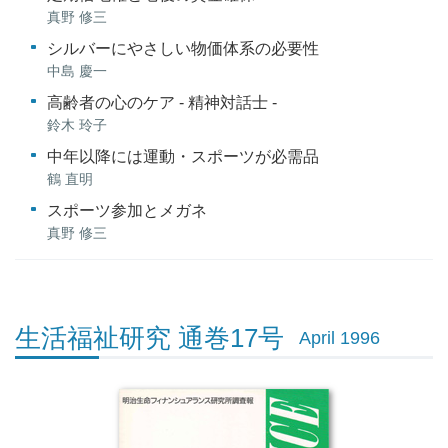
真野 修三
シルバーにやさしい物価体系の必要性
中島 慶一
高齢者の心のケア - 精神対話士 -
鈴木 玲子
中年以降には運動・スポーツが必需品
鶴 直明
スポーツ参加とメガネ
真野 修三
生活福祉研究 通巻17号
April 1996