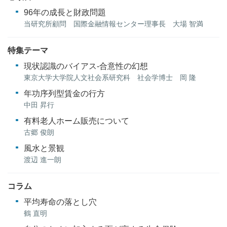
96年の成長と財政問題
当研究所顧問 国際金融情報センター理事長 大場 智満
特集テーマ
現状認識のバイアス-合意性の幻想
東京大学大学院人文社会系研究科 社会学博士 岡 隆
年功序列型賃金の行方
中田 昇行
有料老人ホーム販売について
古郷 俊朗
風水と景観
渡辺 進一朗
コラム
平均寿命の落とし穴
鶴 直明