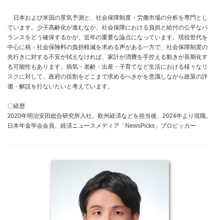
日本および米国の景気予測と、社会保障制度・労働市場の分析を専門とし
ています。少子高齢化が進むなか、社会保障における負担と給付の公平なバ
ランスをどう確保するかが、近年の重要な論点になっています。現役世代を
中心に税・社会保険料の負担軽減を求める声がある一方で、社会保障制度の
先行きに対する不安が拭えなければ、家計が消費を手控える動きが長期化す
る可能性もあります。病気・老齢・出産・子育てなど生活における様々なリ
スクに対して、政府の役割をどこまで求めるべきかを意識しながら政策の評
価・解説を行ないたいと考えています。
〇経歴
2020年明治安田総合研究所入社。欧州経済などを担当後、2024年より現職。
日本年金学会会員、経済ニュースメディア「NewsPicks」プロピッカー