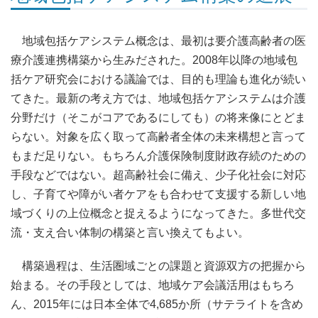
地域包括ケアシステム概念は、最初は要介護高齢者の医
療介護連携構築から生みだされた。2008年以降の地域包
括ケア研究会における議論では、目的も理論も進化が続い
てきた。最新の考え方では、地域包括ケアシステムは介護
分野だけ（そこがコアであるにしても）の将来像にとどま
らない。対象を広く取って高齢者全体の未来構想と言って
もまだ足りない。もちろん介護保険制度財政存続のための
手段などではない。超高齢社会に備え、少子化社会に対応
し、子育てや障がい者ケアをも合わせて支援する新しい地
域づくりの上位概念と捉えるようになってきた。多世代交
流・支え合い体制の構築と言い換えてもよい。
構築過程は、生活圏域ごとの課題と資源双方の把握から
始まる。その手段としては、地域ケア会議活用はもちろ
ん、2015年には日本全体で4,685か所（サテライトを含め