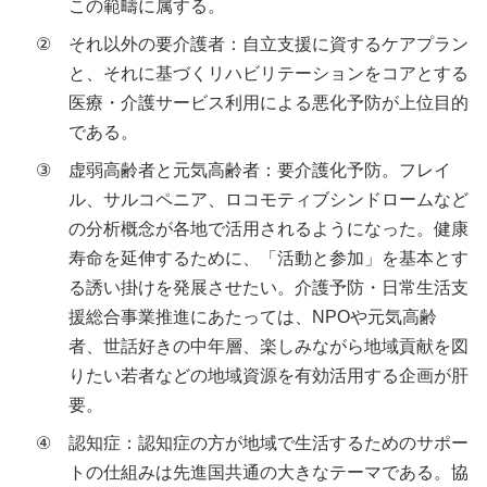
この範疇に属する。
②
それ以外の要介護者：自立支援に資するケアプラン
と、それに基づくリハビリテーションをコアとする
医療・介護サービス利用による悪化予防が上位目的
である。
③
虚弱高齢者と元気高齢者：要介護化予防。フレイ
ル、サルコペニア、ロコモティブシンドロームなど
の分析概念が各地で活用されるようになった。健康
寿命を延伸するために、「活動と参加」を基本とす
る誘い掛けを発展させたい。介護予防・日常生活支
援総合事業推進にあたっては、NPOや元気高齢
者、世話好きの中年層、楽しみながら地域貢献を図
りたい若者などの地域資源を有効活用する企画が肝
要。
④
認知症：認知症の方が地域で生活するためのサポー
トの仕組みは先進国共通の大きなテーマである。協