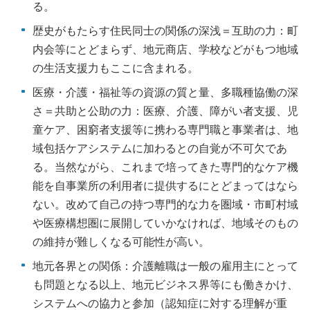
る。
歴史がもたらす住民同士の関係の深浅＝互助の力：町
内会等にとどまらず、地元商店、学校などがもつ地域
の生活支援力もここに含まれる。
医療・介護・福祉等の資源の質と量、多職種協働の深
さ＝共助と公助の力：医療、介護、障がい者支援、児
童ケア、困窮者支援等に携わる専門職と事業者は、地
域包括ケアシステムに加わるとの自覚が不可欠であ
る。当然ながら、これまで培ってきた専門的なケア機
能を自事業所の利用者に提供するにとどまってはなら
ない。改めて自己の持つ専門的な力を圏域・市町村域
や医療構想圏に展開していかなければ、地域そのもの
の維持が難しくなる可能性が高い。
地元各界との関係：介護離職は一般の雇用主にとって
も問題となる以上、地元ビジネス界等にも働きかけ、
システムへの協力と参加（認知症に対する理解が重