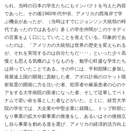
られ、当時の日本の学生たちにもインパクトを与えた内容
であった。その後1960年代中頃、アメリカの西海岸で学
ぶ機会があったが、（当時はすでにジョンソン大統領の時
代であったのではあるが）多くの学生仲間がこのケネディ
の言葉をよく口にしていたことを覚えている。印象的であ
ったのは、「アメリカの大統領は世界の歴史を変えられる
が、それを実現するのは自分たちだ････」といった少々高
慢とも思える気概のようなものを、勉学心旺盛な学生たち
は持っていたことである。その中には、平和部隊に参加し
発展途上国の開発に貢献した者、アポロ計画のロケット噴
射装置の開発に力を注いだ者、犯罪者や麻薬患者の心のケ
アをする大学病院の医者になった者、そして従軍してベト
ナムで若い命を落とした者などがいた。とくに、経営大学
院の学生では、大企業や中堅企業に就職し、トップ幹部に
なり事業の拡大や新事業の推進をし、あるいはその後独立
し自ら事業を創める道を選び、アメリカの経済的活力向上