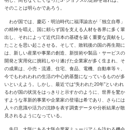
明し、間もなく亡くなったS･ジョブスの足跡を辿れば、
そのことは明らかであろう。
わが国では、慶応・明治時代に福澤諭吉が「独立自尊」
の精神を唱え、国に頼らず国を支える人材を各界に多く輩
出し、それによって近代日本の基礎を築く重要な貢献をし
たことを思い起こさせる。そして、敗戦後の国の再生期に
は、新しい産業や事業の創造、新技術や製品・サービスの
開発と実用化に挑戦しやり遂げた企業家が多く生まれ、そ
の成果は、小売・流通、住宅、食品、電機、自動車等々、
今でもわれわれの生活の中心的基盤になっているものが多
いといえよう。しかし、最近では“失われた20年”といわれ
るわが国の状況をはっきりと示すかのように、世界を驚か
すような革新的事業や企業家の登場は希であり、さらには
人々の意識や活力の沈静を表す調査データや分析結果が散
見されるようになっている。
先日、大阪にある大阪企業家ミュージアムを訪ねる機会