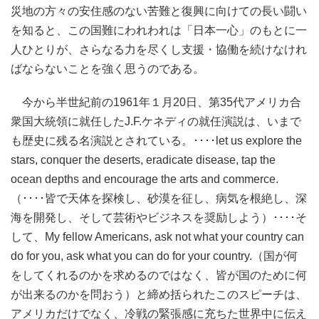
災地の方々の安住感のない苦難と復興に向けての長い闘い
を知ると、この国難にわれわれは「日本一心」のもとに一
人ひとりが、さらなる力を尽くし支援・協働を続けなけれ
ばならないことを強く思うのである。
今から半世紀前の1961年１月20日、第35代アメリカ合
衆国大統領に就任したJ.F.ケネディの就任演説は、いまで
も歴史に残る名演説とされている。････let us explore the
stars, conquer the deserts, eradicate disease, tap the
ocean depths and encourage the arts and commerce.
（････皆で天体を探検し、砂漠を征し、病気を根絶し、深
海を開発し、そして芸術やビジネスを奨励しよう）････そ
して、My fellow Americans, ask not what your country can
do for you, ask what you can do for your country.（国が何
をしてくれるのかを求めるのではなく、皆が国のために何
が出来るのかを問おう）と締め括られたこのスピーチは、
アメリカだけでなく、冷戦の緊張感に充ちた世界中に伝え