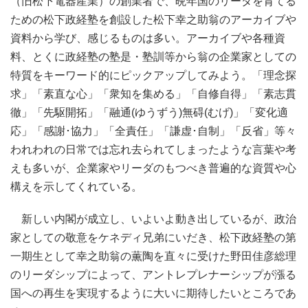
（旧松下電器産業）の創業者で、晩年国のリーダを育てる
ための松下政経塾を創設した松下幸之助翁のアーカイブや
資料から学び、感じるものは多い。アーカイブや各種資
料、とくに政経塾の塾是・塾訓等から翁の企業家としての
特質をキーワード的にピックアップしてみよう。「理念探
求」「素直な心」「衆知を集める」「自修自得」「素志貫
徹」「先駆開拓」「融通(ゆうずう)無碍(むげ)」「変化適
応」「感謝･協力」「全責任」「謙虚･自制」「反省」等々
われわれの日常では忘れ去られてしまったような言葉や考
えも多いが、企業家やリーダのもつべき普遍的な資質や心
構えを示してくれている。
新しい内閣が成立し、いよいよ動き出しているが、政治
家としての敬意をケネディ兄弟にいだき、松下政経塾の第
一期生として幸之助翁の薫陶を直々に受けた野田佳彦総理
のリーダシップによって、アントレプレナーシップが漲る
国への再生を実現するように大いに期待したいところであ