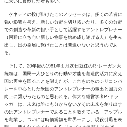
に大いに貢献した者も多い。
ケネディの投げ掛けたこのメッセージは、多くの若者に
強い影響を与え、新しい分野を切り拓いたり、多くの分野
での創造や革新の担い手として活躍するアントレプレナー
（困難に立ち向い新しい物事を始め成し遂げる人）を生み
出し、国の発展に繋げたことは間違いないと思うのであ
る。
そして、20年後の1981年１月20日就任のR･レーガン大
統領は、国民一人ひとりの行動や才能を創造的活力に変え
国の再生を図ることを唱えたが、これものちのシリコンバ
レーを中心とした米国のアントレプレナーの輩出と国力の
向上に繋がったものと思われる。偉大な経営学者P･ドラ
ッガーは、未来は誰にも分からないがその未来を創り出す
のはアントレプレナーであることを教えている。アップル
を創業し、ついには時価総額を世界一にし、現役引退を表