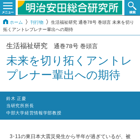
ホーム
刊行物
生活福祉研究 通巻78号 巻頭言 未来を切り
拓くアントレプレナー輩出への期待
生活福祉研究
通巻78号 巻頭言
未来を切り拓くアントレ
プレナー輩出への期待
鈴木 正慶
当研究所所長
中部大学経営情報学部教授
3･11の東日本大震災発生から半年が過ぎているが、被