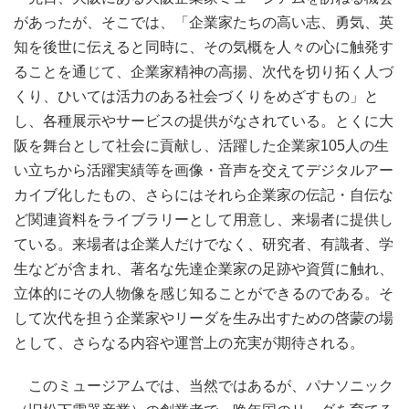
があったが、そこでは、「企業家たちの高い志、勇気、英
知を後世に伝えると同時に、その気概を人々の心に触発す
ることを通じて、企業家精神の高揚、次代を切り拓く人づ
くり、ひいては活力のある社会づくりをめざすもの」と
し、各種展示やサービスの提供がなされている。とくに大
阪を舞台として社会に貢献し、活躍した企業家105人の生
い立ちから活躍実績等を画像・音声を交えてデジタルアー
カイブ化したもの、さらにはそれら企業家の伝記・自伝な
ど関連資料をライブラリーとして用意し、来場者に提供し
ている。来場者は企業人だけでなく、研究者、有識者、学
生などが含まれ、著名な先達企業家の足跡や資質に触れ、
立体的にその人物像を感じ知ることができるのである。そ
して次代を担う企業家やリーダを生み出すための啓蒙の場
として、さらなる内容や運営上の充実が期待される。
このミュージアムでは、当然ではあるが、パナソニック