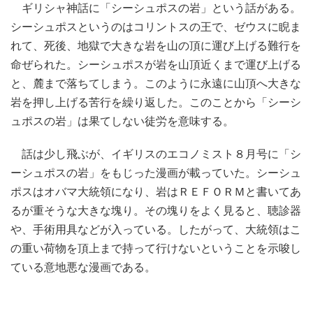
ギリシャ神話に「シーシュポスの岩」という話がある。
シーシュポスというのはコリントスの王で、ゼウスに睨ま
れて、死後、地獄で大きな岩を山の頂に運び上げる難行を
命ぜられた。シーシュポスが岩を山頂近くまで運び上げる
と、麓まで落ちてしまう。このように永遠に山頂へ大きな
岩を押し上げる苦行を繰り返した。このことから「シーシ
ュポスの岩」は果てしない徒労を意味する。
話は少し飛ぶが、イギリスのエコノミスト８月号に「シ
ーシュポスの岩」をもじった漫画が載っていた。シーシュ
ポスはオバマ大統領になり、岩はＲＥＦＯＲＭと書いてあ
るが重そうな大きな塊り。その塊りをよく見ると、聴診器
や、手術用具などが入っている。したがって、大統領はこ
の重い荷物を頂上まで持って行けないということを示唆し
ている意地悪な漫画である。