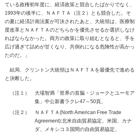
ている政権初年度に、経済政策と競合したばかりでなく、
1993年の後半に、ＮＡＦＴＡ（注２）とも競合した。そ
の夏に経済計画法案が可決されたあと、大統領は、医療制
度改革とＮＡＦＴＡのどちらかを優先させるか選択しなけ
ればならなかった。両方の政策に取り組むとなると、手を
広げ過ぎて詰めが甘くなり、共倒れになる危険性が高かっ
たのだ。」
結局、クリントン大統領はＮＡＦＴＡを最優先で進める
と決断した。
（注１）
大場智満「世界の首脳・ジョークとユーモア
集」中公新書ラクレ47～50頁。
（注２）
ＮＡＦＴＡ(North American Free Trade
Agreement):北米自由貿易協定。米国、カナ
ダ、メキシコ３国間の自由貿易協定。