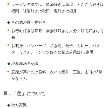
ラーメンの味では、醬油好きは新潟、とんこつ好きは
福岡、味噌好きは秋田、塩好きは福井
◆
その他の食べ物好き
お寿司好きは京都、唐揚げ好きは大分、焼肉好きは青
森
お刺身、ハンバーグ、焼き鳥、餃子、カレー、パス
タ、うどん、トンカツ好きの都道府県はP8参照
◆
地産地消の意識
意識が高いのは宮崎、次いで福井、三重、山口の3県
がならぶ
Ⅲ．「住」について
◆
持ち家派