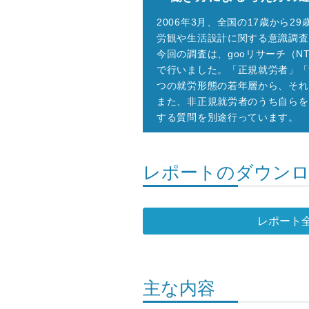
2006年3月、全国の17歳から
労観や生活設計に関する意識調査を
今回の調査は、gooリサーチ（N
で行いました。「正規就労者」「
つの就労形態の若年層から、それ
また、非正規就労者のうち自らを
する質問を別途行っています。
レポートのダウン
レポート
主な内容