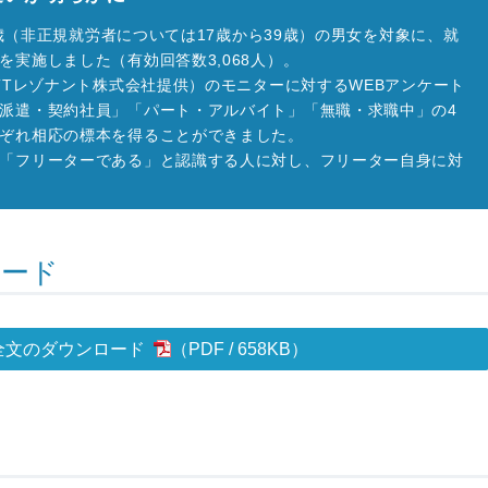
29歳（非正規就労者については17歳から39歳）の男女を対象に、就
実施しました（有効回答数3,068人）。
TTレゾナント株式会社提供）のモニターに対するWEBアンケート
派遣・契約社員」「パート・アルバイト」「無職・求職中」の4
ぞれ相応の標本を得ることができました。
「フリーターである」と認識する人に対し、フリーター自身に対
ロード
全文のダウンロード
658KB
）