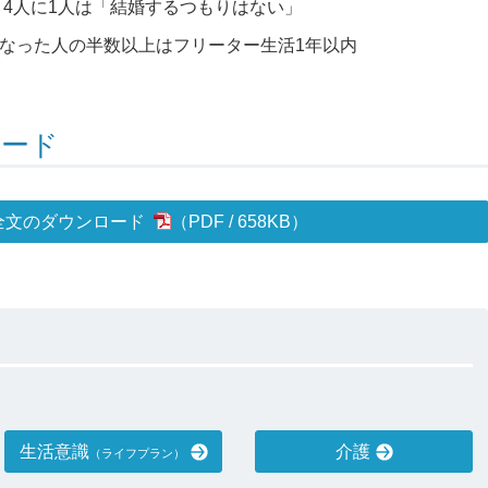
、4人に1人は「結婚するつもりはない」
なった人の半数以上はフリーター生活1年以内
ロード
全文のダウンロード
658KB
）
生活意識
介護
（ライフプラン）