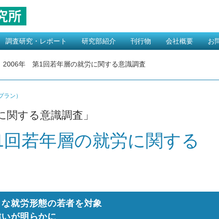
調査研究・レポート
研究部紹介
刊行物
会社概要
お
恋愛・結婚・出産 カテゴリー
生活意識
介護 カテゴリー
医療 カテゴリー
福祉 カテゴリー
経済 カテゴリー
その他
受託調査研究について
カテゴリー
エコノミスト紹介
レポート
書籍
MYライフスタイル
ごあいさつ
企業理念
健康経営の取組
沿革
アクセスマップ
（ライフプラン）
2006年 第1回若年層の就労に関する意識調査
プラン）
に関する意識調査」
第1回若年層の就労に関する
まな就労形態の若者を対象
違いが明らかに