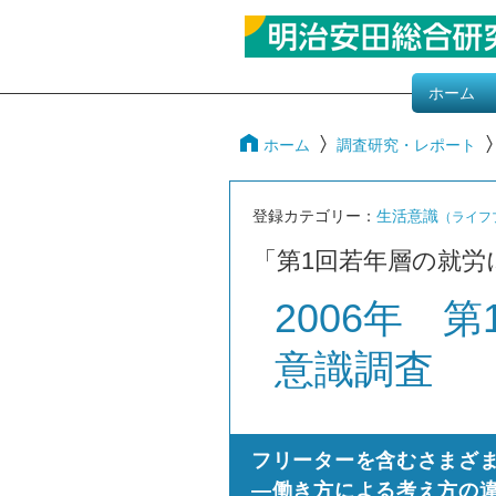
ホーム
ホーム
調査研究・レポート
登録カテゴリー：
生活意識
（ライフ
「第1回若年層の就労
2006年 
意識調査
フリーターを含むさまざ
―働き方による考え方の