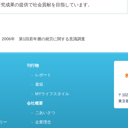
研究成果の提供で社会貢献を目指しています。
2006年 第1回若年層の就労に関する意識調査
刊行物
レポート
書籍
MYライフスタイル
〒102
東京
会社概要
ごあいさつ
リー
企業理念