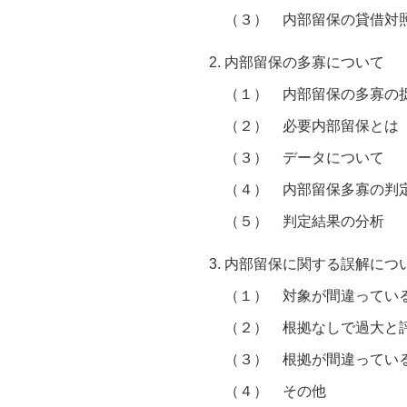
（３）
内部留保の貸借対
内部留保の多寡について
（１）
内部留保の多寡の
（２）
必要内部留保とは
（３）
データについて
（４）
内部留保多寡の判
（５）
判定結果の分析
内部留保に関する誤解につ
（１）
対象が間違ってい
（２）
根拠なしで過大と
（３）
根拠が間違ってい
（４）
その他