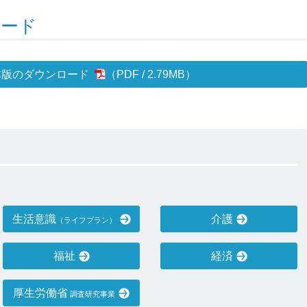
ロード
体版のダウンロード
2.79MB
）
生活意識
介護
（ライフプラン）
福祉
経済
厚生労働省
調査研究事業