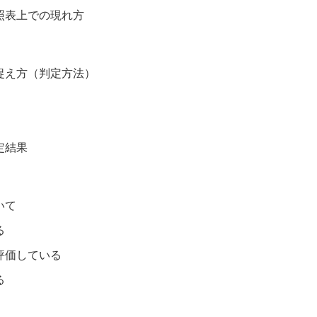
照表上での現れ方
捉え方（判定方法）
定結果
いて
る
評価している
る