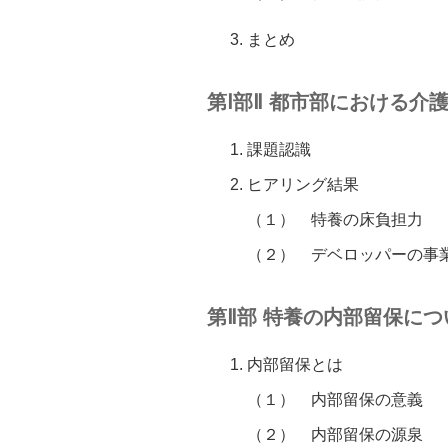
まとめ
第Ⅰ部Ⅱ 都市部における
課題認識
ヒアリング結果
（１）
特養の床負担力
（２）
デベロッパーの事
第Ⅱ部 特養の内部留保につ
内部留保とは
（１）
内部留保の意義
（２）
内部留保の源泉