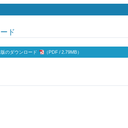
ロード
体版のダウンロード
2.79MB
）