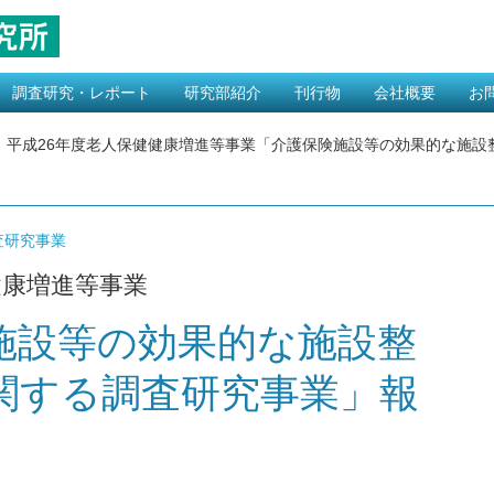
調査研究・レポート
研究部紹介
刊行物
会社概要
お
恋愛・結婚・出産 カテゴリー
生活意識
介護 カテゴリー
医療 カテゴリー
福祉 カテゴリー
経済 カテゴリー
その他
受託調査研究について
カテゴリー
エコノミスト紹介
レポート
書籍
MYライフスタイル
ごあいさつ
企業理念
健康経営の取組
沿革
アクセスマップ
（ライフプラン）
平成26年度老人保健健康増進等事業「介護保険施設等の効果的な施設
査研究事業
健康増進等事業
施設等の効果的な施設整
関する調査研究事業」報