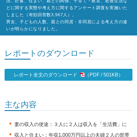
活、貯蓄、住まい、親との関係、子育て・教育、老後生活な
どに関する実態や考え方に関するアンケート調査を実施いた
しました（有効回答数3,967人）。
男女、子どもの人数、親との同居・非同居による考え方の違
いが明らかになりました。
レポートのダウンロード
レポート全文のダウンロード
501KB
）
主な内容
妻の収入の使途：３人に２人は収入を「生活費」に
収入と住まい：年収1,000万円以上の夫婦２人の世帯